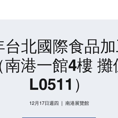
產品介紹
日本NTEC鍋爐
成功案例
電子型錄
綠水廚房
0年台北國際食品
（南港一館4樓 攤
L0511）
12月17日週四
  |  
南港展覽館