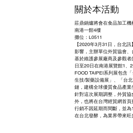
關於本活動
莊鼎鍋爐將會在食品加工機械
南港一館4樓
攤位：L0511
【2020年3月31日，台北訊
影響，主辦單位外貿協會、
基於維護參展廠商及參觀者的
日至20日在南港展覽館1、
FOOD TAIPEI系列
生技/製藥設備展」、「台
鏈，建構全球優質食品產業
針對這次展期調整，外貿協
外，也將在台灣經貿網首頁
行銷不因延期而間斷，並為
在台北發酵，為業界帶來旺