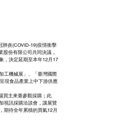
肺炎(COVID-19)疫情衝擊
業股份有限公司共同決議，
象，決定延期至本年12月17
品加工機械展」、「臺灣國際
整呈現食品產業上中下游供應
場買主來臺參觀採購；此
加視訊採購洽談會，讓展覽
，期待全年累積的買氣12月