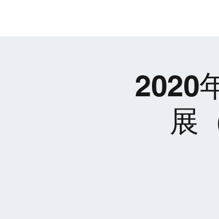
關於莊鼎
202
展