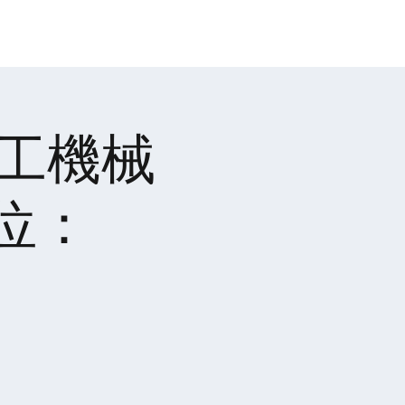
07-7872258
鍋爐知識
聯絡我們
加工機械
位：