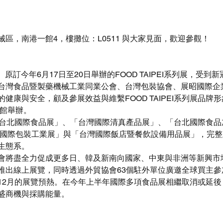
區，南港一館4，樓攤位：L0511 與大家見面，歡迎參觀！
】原訂今年6月17日至20日舉辦的FOOD TAIPEI系列展，受到新冠
台灣食品暨製藥機械工業同業公會、台灣包裝協會、展昭國際企
健康與安全，顧及參展效益與維繫FOOD TAIPEI系列展品牌形
2館舉辦。
展包含「台北國際食品展」、「台灣國際清真產品展」、「台北國際食
北國際包裝工業展」與「台灣國際飯店暨餐飲設備用品展」，完
生態系。
會將盡全力促成更多日、韓及新南向國家、中東與非洲等新興市
推出線上展覽，同時透過外貿協會63個駐外單位廣邀全球買主參
12月的展覽預熱。在今年上半年國際多項食品展相繼取消或延後
盛商機與採購能量。