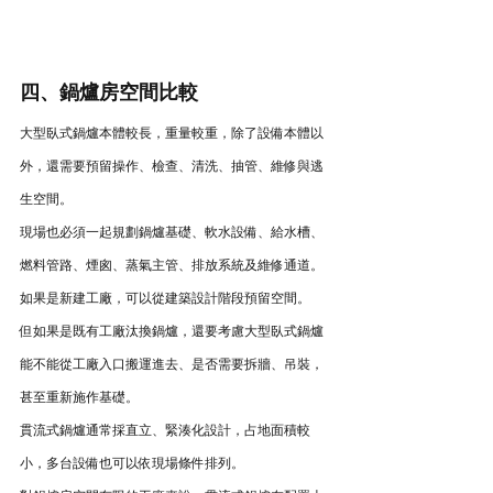
四、鍋爐房空間比較
大型臥式鍋爐本體較長，重量較重，除了設備本體以
外，還需要預留操作、檢查、清洗、抽管、維修與逃
生空間。
現場也必須一起規劃鍋爐基礎、軟水設備、給水槽、
燃料管路、煙囪、蒸氣主管、排放系統及維修通道。
如果是新建工廠，可以從建築設計階段預留空間。
但如果是既有工廠汰換鍋爐，還要考慮大型臥式鍋爐
能不能從工廠入口搬運進去、是否需要拆牆、吊裝，
甚至重新施作基礎。
貫流式鍋爐通常採直立、緊湊化設計，占地面積較
小，多台設備也可以依現場條件排列。