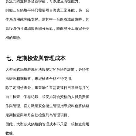
貫流式鍋爐採多台並聯後，可以建立備援能力。
例如三台鍋爐平時只需要兩台供應正常產能，另一台
作為備用或尖峰支援。當其中一台保養或故障時，其
餘設備仍可繼續供應部分蒸氣，降低整座工廠完全停
機的風險。
七、定期檢查與管理成本
大型臥式鍋爐若屬於法規規定的危險性設備，必須依
法辦理相關檢查，未經檢查合格不得使用。
除了定期檢查外，事業單位還需要進行日常與每月的
自主檢查、保存紀錄，並安排符合資格的人員負責操
作與管理。官方職業安全衛生管理指導資料也將鍋爐
定期檢查與每月自動檢查列為管理項目。
因此，大型臥式鍋爐的管理成本不只是一張檢查費用
收據。