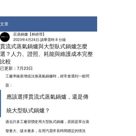
文章
莊鼎鍋爐【林經理】
2023年4月24日
讀畢需時 8 分鐘
貫流式蒸氣鍋爐與大型臥式鍋爐怎麼
選？人力、證照、耗能與維護成本完整
比較
已更新：
7月23日
工廠準備新增或汰換蒸氣鍋爐時，經常會遇到一個問
題：
應該選擇貫流式蒸氣鍋爐，還是傳
統大型臥式鍋爐？
過去許多工廠習慣使用大型臥式鍋爐，原因是單台蒸
發量大、儲水量多，在用汽需求長時間穩定的情況