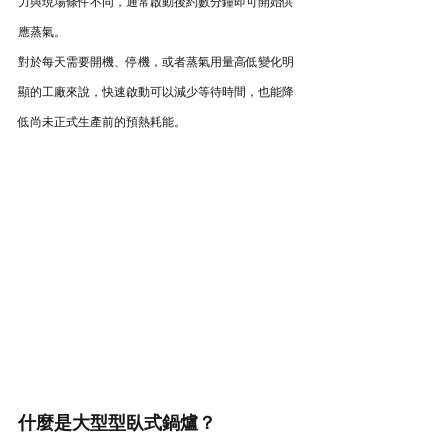
力與現場條件不同，通常啟動後約數分鐘即可開始供
應蒸氣。
對於每天需要開機、停機，或者蒸氣用量高低變化明
顯的工廠來說，快速啟動可以減少等待時間，也能降
低尚未正式生產前的預熱耗能。
什麼是大型型臥式鍋爐？