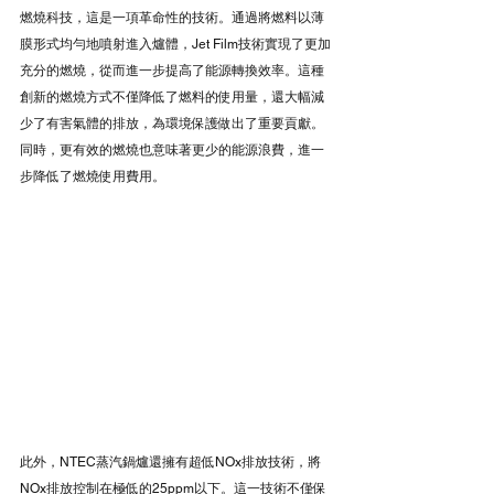
燃燒科技，這是一項革命性的技術。通過將燃料以薄
膜形式均勻地噴射進入爐體，Jet Film技術實現了更加
充分的燃燒，從而進一步提高了能源轉換效率。這種
創新的燃燒方式不僅降低了燃料的使用量，還大幅減
少了有害氣體的排放，為環境保護做出了重要貢獻。
同時，更有效的燃燒也意味著更少的能源浪費，進一
步降低了燃燒使用費用。
此外，NTEC蒸汽鍋爐還擁有超低NOx排放技術，將
NOx排放控制在極低的25ppm以下。這一技術不僅保