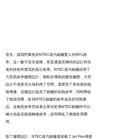
首先，讓我們聚焦於NTEC蒸汽鍋爐驚人的99%效
率。這一數字並非虛構，而是通過其獨特的設計和先
進的技術所實現的真正效果。NTEC蒸汽鍋爐採用了
方型高效率爐體設計，相較於傳統的圓形爐體，方型
設計不僅更充分地利用了空間，還實現了更有效的熱
能傳遞。這種設計提高了鍋爐的加熱效率，同時降低
了能源浪費，使得NTEC鍋爐的效率遠高於同類產
品。這種高效率意味著企業在使用NTEC鍋爐時可以
極大地提高能源轉換效率，從而降低了燃燒使用費
用。
除了爐體設計，NTEC蒸汽鍋爐還搭載了Jet Film薄膜