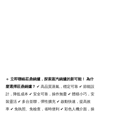
🔹 
立即聯絡莊鼎鍋爐，探索蒸汽鍋爐的新可能！
為什
麼選擇莊鼎鍋爐？
 ✔ 高品質蒸氣，穩定可靠 ✔ 節能設
計，降低成本 ✔ 安全可靠，操作無憂 ✔ 體積小巧，安
裝靈活 ✔ 多台並聯，彈性擴充 ✔ 啟動快速，提高效
率 ✔ 免執照、免檢查，省時便利 ✔ 彩色人機介面，操
作直覺 ✔ 全省售後服務，安心有保障 ✔ 口碑第一，品
質第一 📞 
立即來電，高雄 07-787-2258｜台北 02-
8287-6999 