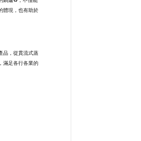
鍋爐♻️，不僅能
的體現，也有助於
產品，從貫流式蒸
，滿足各行各業的