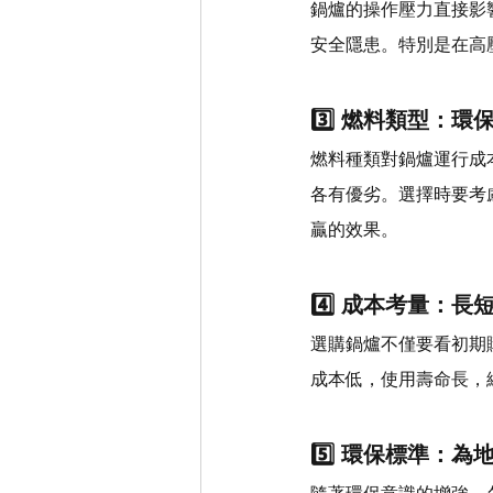
鍋爐的操作壓力直接影
安全隱患。特別是在高
3️⃣ 燃料類型：
燃料種類對鍋爐運行成
各有優劣。選擇時要考
贏的效果。
4️⃣ 成本考量：長
選購鍋爐不僅要看初期
成本低，使用壽命長，
5️⃣ 環保標準：為