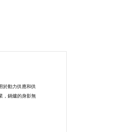
07-7872258
鍋爐知識
聯絡我們
用於動力供應和供
業，鍋爐的身影無