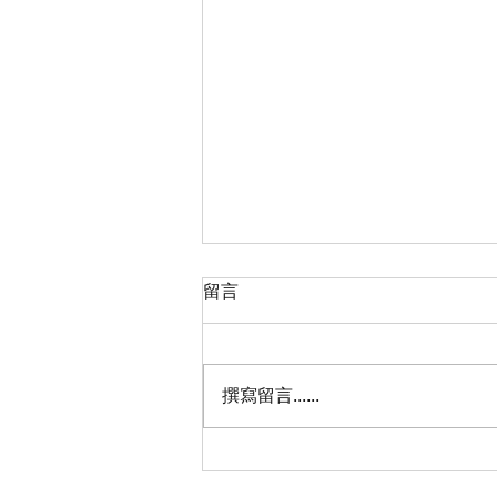
留言
撰寫留言......
蒸汽減壓閥常常壞？別怪鍋
爐，先檢查你有沒有裝對