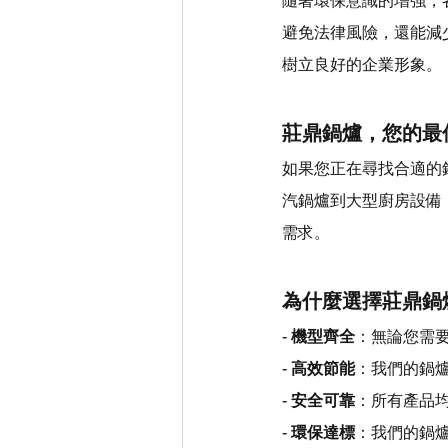
隨著環保意識的增強，
避免法律風險，還能減
樹立良好的企業形象。
莊鼎鍋爐，您的最
如果您正在尋找合適的
汽鍋爐到大型廚房設備
需求。
為什麼選擇莊鼎鍋
- 
機型齊全
：無論您需
- 
高效節能
：我們的鍋
- 
安全可靠
：所有產品
- 
環保達標
：我們的鍋