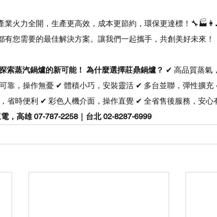
業火力全開，生產更高效，成本更節約，環保更達標！🔧🏭👩‍
都有您需要的最佳解決方案。讓我們一起攜手，共創美好未來！
探索蒸汽鍋爐的新可能！
為什麼選擇莊鼎鍋爐？
 ✔ 高品質蒸氣
全可靠，操作無憂 ✔ 體積小巧，安裝靈活 ✔ 多台並聯，彈性擴充
查，省時便利 ✔ 彩色人機介面，操作直覺 ✔ 全省售後服務，安心有
，高雄 07-787-2258｜台北 02-8287-6999  