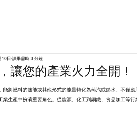
產品介紹
日本NTEC鍋爐
成功案例
電子型錄
綠水廚房
月10日
讀畢需時 3 分鐘
，讓您的產業火力全開！
，能將燃料的熱能或其他形式的能量轉化為蒸汽或熱水。不僅應
工業生產中扮演重要角色。從能源、化工到鋼鐵、食品加工等行