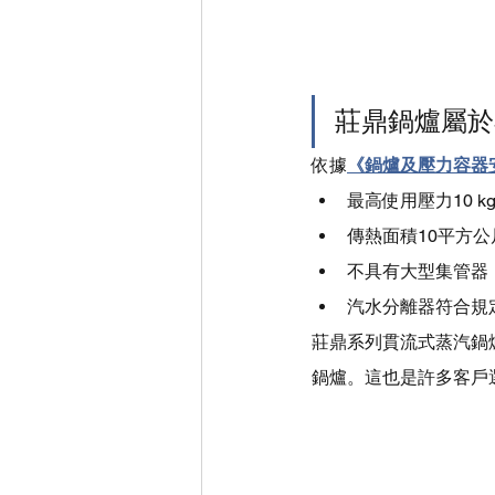
莊鼎鍋爐屬於
依據
《鍋爐及壓力容器
最高使用壓力10 kg
傳熱面積10平方公
不具有大型集管器
汽水分離器符合規
莊鼎系列貫流式蒸汽鍋
鍋爐。這也是許多客戶