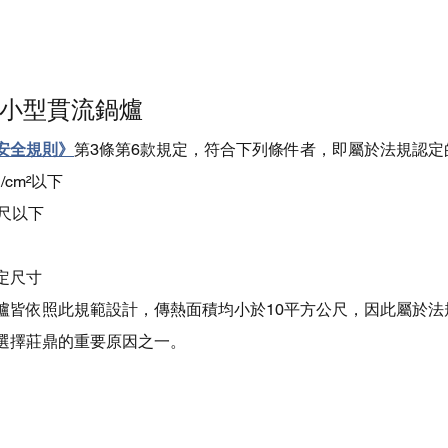
小型貫流鍋爐
安全規則》
第3條第6款規定，符合下列條件者，即屬於法規認定
/cm²以下
尺以下
定尺寸
爐皆依照此規範設計，傳熱面積均小於10平方公尺，因此屬於法
選擇莊鼎的重要原因之一。