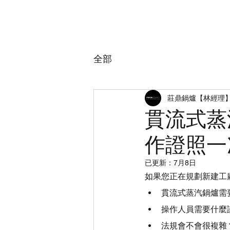
關於莊鼎
全部
莊鼎鍋爐【林經理
貫流式蒸
作證照一
已更新：
7月8日
如果您正在規劃新建工
貫流式蒸汽鍋爐需
操作人員需要什麼
法規會不會很複雜