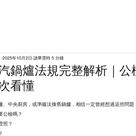
產品介紹
日本NTEC鍋爐
成功案例
電子型錄
綠水廚房
】
2025年10月2日
讀畢需時 5 分鐘
汽鍋爐法規完整解析｜公
次看懂
廠、中央廚房，或準備汰換舊鍋爐，相信一定曾經想過這些問題
要公檢嗎？
證照？
？