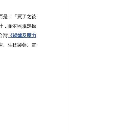
而是：「買了之後
計，並依照規定操
台灣
《鍋爐及壓力
房、生技製藥、電