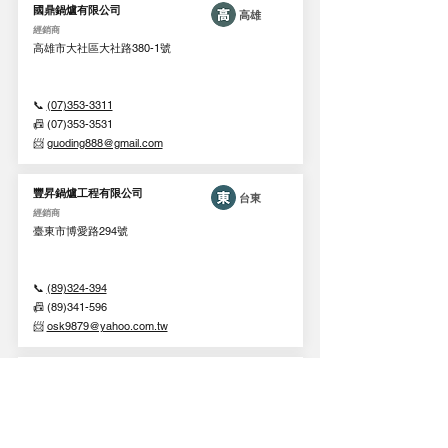
國鼎鍋爐有限公司
​高雄
​經銷商
高雄市大社區大社路380-1號
📞
(07)353-3311
📠 (07)353-3531
📨
guoding888@gmail.com
豐昇鍋爐工程有限公司
台東
​經銷商
臺東市博愛路294號
📞
(89)324-394
📠 (89)341-596
📨
osk9879@yahoo.com.tw
晴鼎實業有限公司
花蓮
經銷商
花蓮市東興二街28巷96號