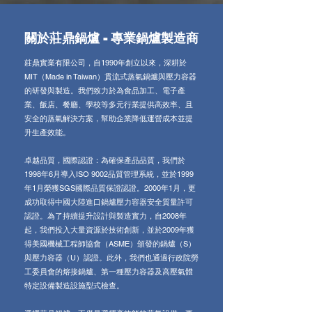
關於莊鼎鍋爐 - 專業鍋爐製造商
莊鼎實業有限公司，自1990年創立以來，深耕於
MIT（Made in Taiwan）貫流式蒸氣鍋爐與壓力容器
的研發與製造。我們致力於為食品加工、電子產
業、飯店、餐廳、學校等多元行業提供高效率、且
安全的蒸氣解決方案，幫助企業降低運營成本並提
升生產效能。
卓越品質，國際認證：為確保產品品質，我們於
1998年6月導入ISO 9002品質管理系統，並於1999
年1月榮獲SGS國際品質保證認證。2000年1月，更
成功取得中國大陸進口鍋爐壓力容器安全質量許可
認證。為了持續提升設計與製造實力，自2008年
起，我們投入大量資源於技術創新，並於2009年獲
得美國機械工程師協會（ASME）頒發的鍋爐（S）
與壓力容器（U）認證。此外，我們也通過行政院勞
工委員會的熔接鍋爐、第一種壓力容器及高壓氣體
特定設備製造設施型式檢查。