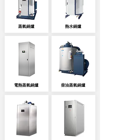
​蒸氣鍋爐
熱水鍋爐
電熱
蒸氣
鍋爐
​柴油
蒸氣
鍋爐