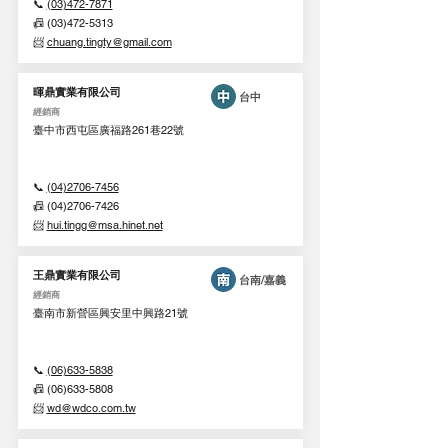
📞
(03)472-7871
📠 (03)472-5313
📨
chuang.tingty@gmail.com
暉鼎實業有限公司
台中
​經銷商
臺中市西屯區廣福路261巷22號
📞
(04)2706-7456
📠 (04)2706-7426
📨
hui.tingg@msa.hinet.net
王鼎實業有限公司
台南/嘉義
​經銷商
臺南市新營區興安里中興路21號
📞
(06)633-5838
📠 (06)633-5808
📨
wd@wdco.com.tw