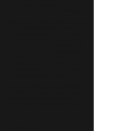
日本知名鍋爐製造商 Nippon Thermoener Co., Ltd.
（簡稱 NTEC）簽署商業合作協議，展開策略聯盟。
未來由莊鼎的子公司
綠水精密科技股份有限公司
負責
NTEC 原裝進口鍋爐在台灣的推廣、銷售與維護服
務，攜手為台灣產業提供高效、低碳、穩定的熱能解
決方案。 NTEC 擁有超過 60 年的鍋爐研發與製造經
驗，是日本在節能與低排放技術領域的領導品牌，代
表作包括 EQi、EQS、EQO 等多款高效率膜式燃燒鍋
爐，NOx 排放低於 25ppm，鍋爐效率高達 102%。結
合莊鼎鍋爐超過 35 年的在地工程實力與全台服務據
點，此次合作可望為食品加工、製藥、生技、中央廚
房等行業提供更具競爭力的系統解決方案。
這次攜手不僅是產品技術的升級，更是服務品質的承
諾。我們將秉持「專業、可靠、溫暖」的核心價值，
持續為台灣用戶帶來更安心的選擇與更永續的未來。
感謝您的支持與信任，期待與您一同邁向下一個成長
里程碑。
莊正雄
莊鼎實業有限公司