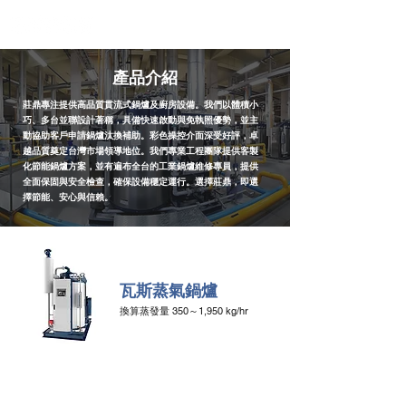
產品介紹
莊鼎專注提供高品質貫流式鍋爐及廚房設備。我們以體積小
巧、多台並聯設計著稱，具備快速啟動與免執照優勢，並主
動協助客戶申請鍋爐汰換補助。彩色操控介面深受好評，卓
越品質奠定台灣市場領導地位。我們專業工程團隊提供客製
化節能鍋爐方案，並有遍布全台的工業鍋爐維修專員，提供
全面保固與安全檢查，確保設備穩定運行。選擇莊鼎，即選
擇節能、安心與信賴。
瓦斯蒸氣鍋爐
換算蒸發量 350～1,950 kg/hr