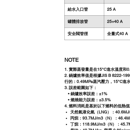
給水入口管
25 A
罐體排放管
25+40 A
安全閥管徑
全量式40 A
NOTE
1. 實際蒸發量是在15°C進水溫度和
2. 鍋爐效率值是根據JIS B 822
行的：0.49MPa蒸汽壓力，15°C進
3. 誤差範圍如下：
• 鍋爐效率誤差：±1%
• 燃燒能力誤差：±3.5%
4. 燃料消耗是基於以下燃料的低熱
天然氣液化氣（LNG）：40.6MJ
丙烷：93.7MJ/m3（N）：46.4MJ
丁烷：118.9MJ/m3（N）：45.7M