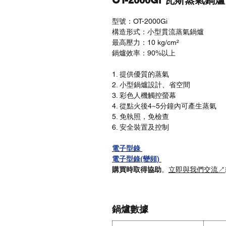
OT-2000Gi 瓦斯蒸氣鍋爐
型號：OT-2000Gi
構造形式：小型貫流蒸氣鍋爐
最高壓力：10 kg/cm²
鍋爐效率：90%以上
1. 提供優質的蒸氣
2. 小型鍋爐設計、省空間
3. 彩色人機觸控螢幕
4. 從點火後4~5分鐘內可產生蒸氣
5. 免執照，免檢查
6. 安全裝置及控制
電子型錄
電子型錄(變頻)
購買時取得協助
。
立即與我們交流↗
鍋爐數據