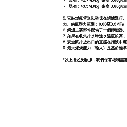
​柴油：42.7MJ/kg, 密度 0.86g/c
​煤油：43.5MJ/kg, 密度 0.80g/c
5. 安裝燃氣管道以確保在鍋爐運
力。供氣壓力範圍：0.03至0.3MPa
6. 鍋爐主要部件配備了一個節能器
7. 如果在收集排水時進水溫度較高
8. 安全閥排放出口的直徑在括號中
9. 最大燃燒能力（輸入）是基於標
*以上描述及數據，我們保有權利無