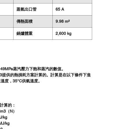
蒸氣出口管
65 A
傳熱面積
9.98 m²
鍋爐體重
2,600 kg
0.49MPa蒸汽壓力下飽和蒸汽的數值。
2-1993提供的熱損耗方案計算的。計算是在以下條件下進
水溫度，35°C供氣溫度。
值計算的：
/m3（N）
/kg
J/kg