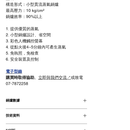
構造形式：小型貫流蒸氣鍋爐
最高壓力：10 kg/cm²
鍋爐效率：90%以上
1. 提供優質的蒸氣
2. 小型鍋爐設計、省空間
3. 彩色人機觸控螢幕
4. 從點火後4~5分鐘內可產生蒸氣
5. 免執照，免檢查
6. 安全裝置及控制
電子型錄
購買時取得協助
。
立即與我們交流↗
或致電
07-7872258
鍋爐數據
標準型
含節能器
技術資料
鍋
88%
90%
換算蒸
750 kg/hr
實際蒸
626