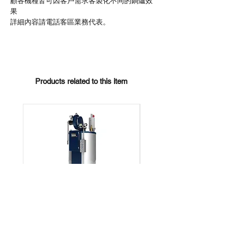
顧各機種皆可因客戶需求客製化不同的鍋爐效
果
詳細內容請電話客區業務代表。
Products related to this item
OT-500Gi ​瓦斯蒸氣鍋爐
OTi-180KW 電熱蒸