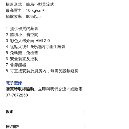
構造形式：簡易小型貫流式
最高壓力：10 kg/cm²
鍋爐效率：90%以上
1. 提供優質的蒸氣
2. 體積小、省空間
3. 彩色人機介面 HMI 2.0
4. 從點火後4~5分鐘內可產生蒸氣
5. 免執照，免檢查
6. 安全裝置及控制
7. 含節能器
8. 可直接安裝於廚房內，無需另設鍋爐房
電子型錄
購買時取得協助
。
立即與我們交流↗
或致電
07-7872258
數據
標準型含節能器
技術資料