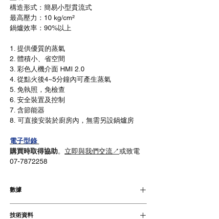
構造形式：簡易小型貫流式
最高壓力：10 kg/cm²
鍋爐效率：90%以上
1. 提供優質的蒸氣
2. 體積小、省空間
3. 彩色人機介面 HMI 2.0
4. 從點火後4~5分鐘內可產生蒸氣
5. 免執照，免檢查
6. 安全裝置及控制
7. 含節能器
8. 可直接安裝於廚房內，無需另設鍋爐房
電子型錄
購買時取得協助
。
立即與我們交流↗
或致電
07-7872258
數據
標準型含節能器
技術資料